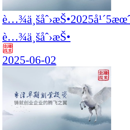
è…¾ä¸šåˆ›æŠ•2025å¹´5æœˆ
è…¾ä¸šåˆ›æŠ•
2025-06-02