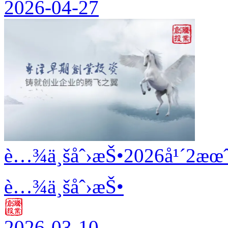
2026-04-27
è…¾ä¸šåˆ›æŠ•2026å¹´2æœˆ
è…¾ä¸šåˆ›æŠ•
2026-03-10