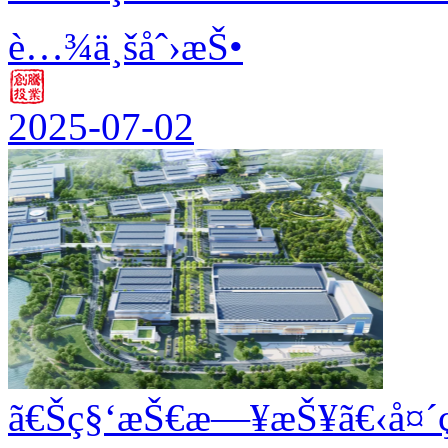
è…¾ä¸šåˆ›æŠ•
2025-07-02
ã€Šç§‘æŠ€æ—¥æŠ¥ã€‹å¤´ç