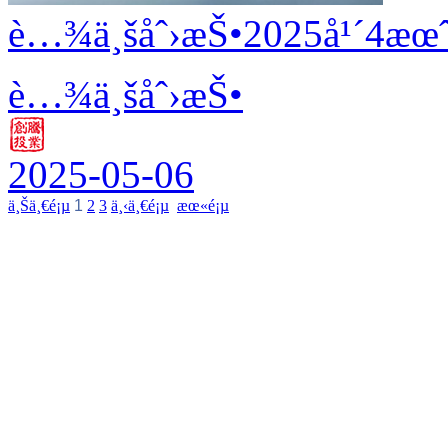
è…¾ä¸šåˆ›æŠ•2025å¹´4æœˆ
è…¾ä¸šåˆ›æŠ•
2025-05-06
ä¸Šä¸€é¡µ
1
2
3
ä¸‹ä¸€é¡µ
æœ«é¡µ