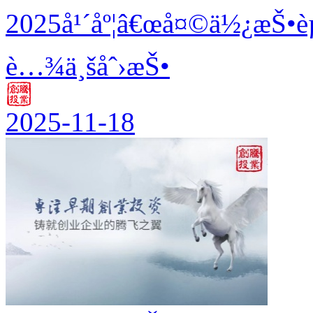
2025å¹´åº¦â€œå¤©ä½¿æŠ•è
è…¾ä¸šåˆ›æŠ•
2025-11-18