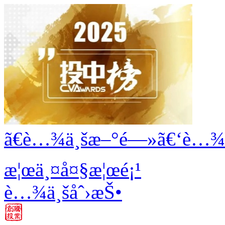
ã€è…¾ä¸šæ–°é—»ã€‘è…¾ä¸
æ¦œä¸¤å¤§æ¦œé¡¹
è…¾ä¸šåˆ›æŠ•