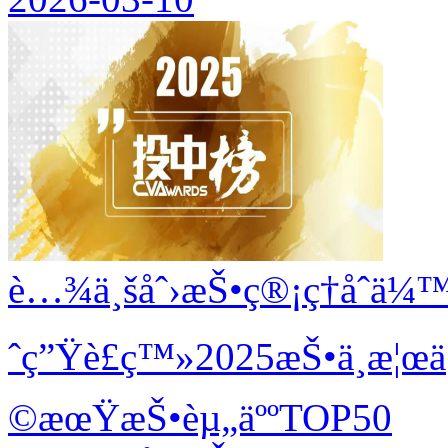
è…¾ä¸šåˆ›æŠ•ç®¡ç†åˆä
ˆç”Ÿè£ç™»2025æŠ•ä¸­æ¦œ
©æœŸæŠ•èµ„äººTOP50