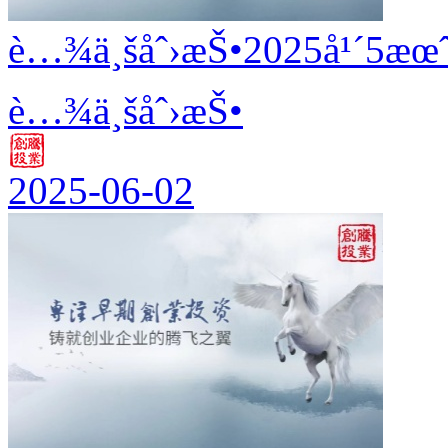
è…¾ä¸šåˆ›æŠ•2025å¹´5æœˆ
è…¾ä¸šåˆ›æŠ•
2025-06-02