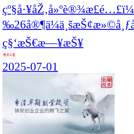
çº§å·¥åŽ‚å»ºè®¾æ­£é…£ï
‰26å®¶ä¼ä¸šæŠ¢æ»©å¸ƒ
ç§‘æŠ€æ—¥æŠ¥
2025-07-01