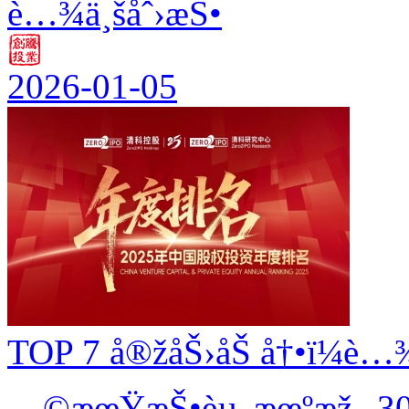
è…¾ä¸šåˆ›æŠ•
2026-01-05
TOP 7 å®žåŠ›åŠ å†•ï¼è…¾
—©æœŸæŠ•èµ„æœºæž„ 30