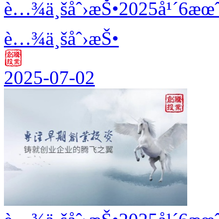
è…¾ä¸šåˆ›æŠ•2025å¹´6æœˆ
è…¾ä¸šåˆ›æŠ•
2025-07-02