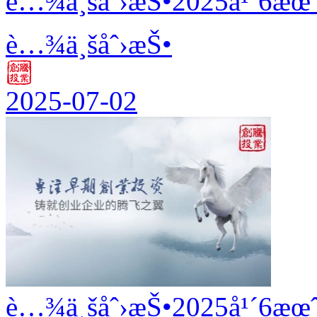
è…¾ä¸šåˆ›æŠ•2025å¹´6æœˆ
è…¾ä¸šåˆ›æŠ•
2025-07-02
è…¾ä¸šåˆ›æŠ•2025å¹´6æœˆ