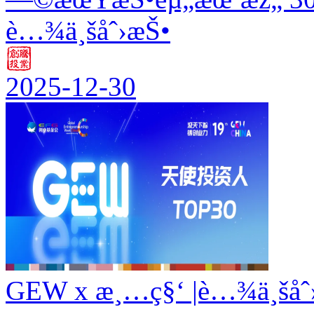
è…¾ä¸šåˆ›æŠ•
2025-12-30
GEW x æ¸…ç§‘ |è…¾ä¸šåˆ