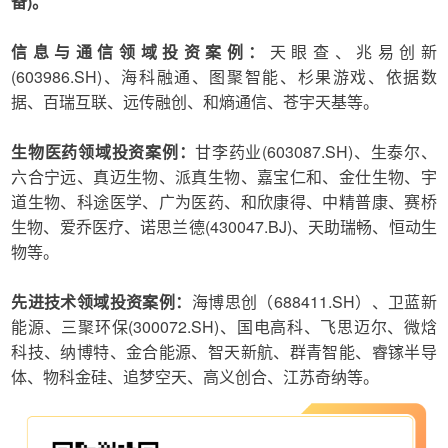
备)。
信息与通信领域投资案例：
天眼查、兆易创新
(603986.SH)、海科融通、图聚智能、杉果游戏、依据数
据、百瑞互联、远传融创、和熵通信、苍宇天基等。
生物医药领域投资案例：
甘李药业(603087.SH)、生泰尔、
六合宁远、真迈生物、派真生物、嘉宝仁和、金仕生物、宇
道生物、科途医学、广为医药、和欣康得、中精普康、赛桥
生物、爱乔医疗、诺思兰德(430047.BJ)、天助瑞畅、恒动生
物等。
先进技术领域投资案例：
海博思创（688411.SH）、卫蓝新
能源、三聚环保(300072.SH)、国电高科、飞思迈尔、微焓
科技、纳博特、金合能源、智天新航、群青智能、睿镓半导
体、物科金硅、追梦空天、高义创合、江苏奇纳等。