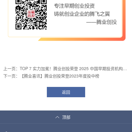
上一页：TOP 7 实力加冕！腾业创投荣登 2025 中国早期投资机构
30 强
下一页：【腾业喜讯】腾业创投荣登2023年度投中榜
返回
顶部