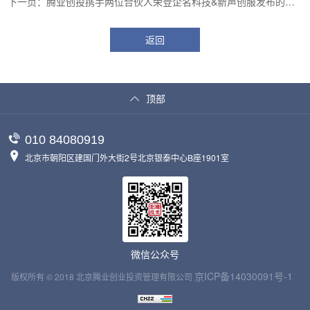
造国际领先的普适性三分支一体式胸主动脉覆膜支架系统
下一页：腾业创投携手两位合伙人荣登企名科技&新声创服发布的
2020年度中国投资机构系列榜单
返回
顶部
010 84080919
北京市朝阳区建国门外大街2号北京银泰中心B座1901室
微信公众号
京ICP备14030091号-1
版权所有 © 2018 北京腾业创业投资管理有限公司