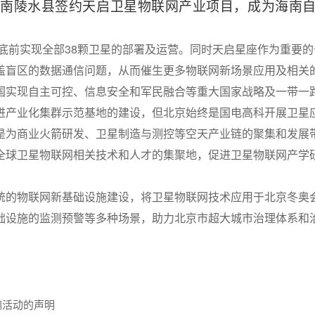
海南陵水县签约天启卫星物联网产业项目，成为海南自
年底前实现全部38颗卫星的部署及运营。同时天启星座作为重要
盖盲区的数据通信问题，从而催生更多物联网新场景应用及相关
国实现自主可控、信息安全和军民融合等重大国家战略及一带一
进产业化集群示范基地的建设，但北京始终是国电高科开展卫星
是为商业火箭研发、卫星制造与测控等空天产业链的聚集和发展
全球卫星物联网相关技术和人才的集聚地，促进卫星物联网产学
统的物联网新基础设施建设，将卫星物联网技术应用于北京冬奥
础设施的监测预警等多种场景，助力北京市超大城市治理体系和
骗活动的声明