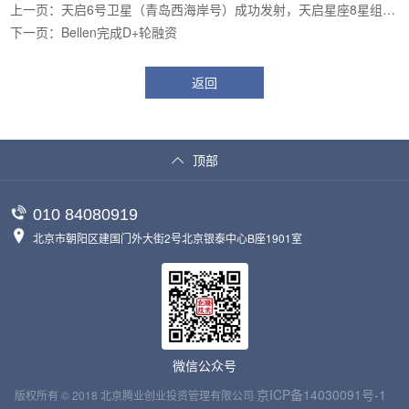
上一页：天启6号卫星（青岛西海岸号）成功发射，天启星座8星组网
运行
下一页：Bellen完成D+轮融资
返回
顶部
010 84080919
北京市朝阳区建国门外大街2号北京银泰中心B座1901室
微信公众号
京ICP备14030091号-1
版权所有 © 2018 北京腾业创业投资管理有限公司