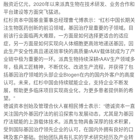
融资近亿元，2020年以来派真生物在技术研发、业务合作和
平台建设等方面突飞猛进。
红杉资本中国基金董事总经理曹弋博表示：“红杉中国长期关
注生物医药创新的前沿领域，基因治疗是重要的子领域。目
前该行业面临两大难题，一方面是如何选择更适合的适应
症，另一方面是如何实现向人体细胞更高效地递送基因，因
此生产安全性高且递送效率快的高质量rAAV载体就成为了产
业链中极为重要的一环。派真生物持续深耕rAAV生产领域多
年，极具工匠精神，不断优化、改进生产流程，并获得了包
括基因治疗领域的头部企业Biogen在内的国内外客户的高度
认可。未来，红杉中国会持续赋能企业，支持企业不断发
展，帮助更多临床项目实现商业化，为更多患者提供新的希
望。”
德诚资本创始及管理合伙人崔相民博士表示：“德诚资本一直
关注国内外基因疗法的前沿探索与发展动态，尤其是为基因
疗法赋能的上游载体技术。派真生物具备深厚的技术积累，
受到国际基因治疗领先企业的认可，在国内外拥有良好的口
碑及客户基础。创始团队具有扎实的学术研究经历及产业转